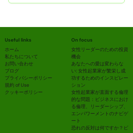
Useful links
On focus
ホーム
女性リーダーのための投資
私たちについて
機会
お問い合わせ
あなたへの愛は変わらな
ブログ
い: 女性起業家が繁栄し成
プライバシーポリシー
功するためのインスピレー
規約 of Use
ション
クッキーポリシー
女性起業家が直面する倫理
的な問題：ビジネスにおけ
る倫理、リーダーシップ、
エンパワーメントのナビゲ
ート
恐れの反対は何ですか？ビ