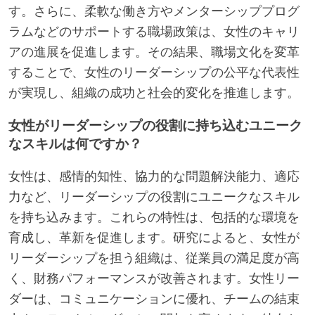
す。さらに、柔軟な働き方やメンターシッププログ
ラムなどのサポートする職場政策は、女性のキャリ
アの進展を促進します。その結果、職場文化を変革
することで、女性のリーダーシップの公平な代表性
が実現し、組織の成功と社会的変化を推進します。
女性がリーダーシップの役割に持ち込むユニーク
なスキルは何ですか？
女性は、感情的知性、協力的な問題解決能力、適応
力など、リーダーシップの役割にユニークなスキル
を持ち込みます。これらの特性は、包括的な環境を
育成し、革新を促進します。研究によると、女性が
リーダーシップを担う組織は、従業員の満足度が高
く、財務パフォーマンスが改善されます。女性リー
ダーは、コミュニケーションに優れ、チームの結束