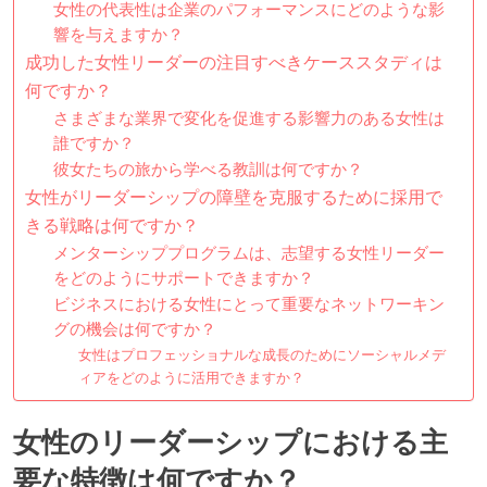
女性の代表性は企業のパフォーマンスにどのような影
響を与えますか？
成功した女性リーダーの注目すべきケーススタディは
何ですか？
さまざまな業界で変化を促進する影響力のある女性は
誰ですか？
彼女たちの旅から学べる教訓は何ですか？
女性がリーダーシップの障壁を克服するために採用で
きる戦略は何ですか？
メンターシッププログラムは、志望する女性リーダー
をどのようにサポートできますか？
ビジネスにおける女性にとって重要なネットワーキン
グの機会は何ですか？
女性はプロフェッショナルな成長のためにソーシャルメデ
ィアをどのように活用できますか？
女性のリーダーシップにおける主
要な特徴は何ですか？