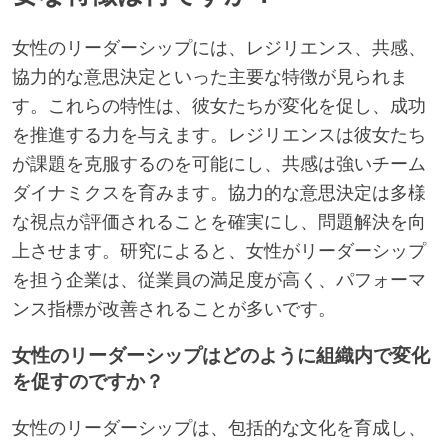
女性のリーダーシップには、レジリエンス、共感、
協力的な意思決定といった主要な特徴が見られま
す。これらの特性は、彼女たちが変化を促し、成功
を推進する力を与えます。レジリエンスは彼女たち
が課題を克服するのを可能にし、共感は強いチーム
ダイナミクスを育みます。協力的な意思決定は多様
な視点が評価されることを確実にし、問題解決を向
上させます。研究によると、女性がリーダーシップ
を担う企業は、従業員の満足度が高く、パフォーマ
ンス指標が改善されることが多いです。
女性のリーダーシップはどのように組織内で変化
を促すのですか？
女性のリーダーシップは、包括的な文化を育成し、