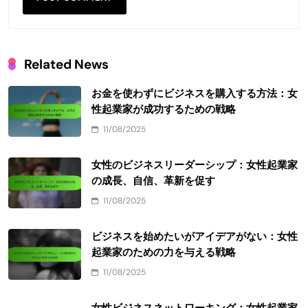
Website
Save my name, email, and website in this browser
for the next time I comment.
Related News
お金を使わずにビジネスを購入する方法：女
性起業家が成功するための戦略
11/08/2025
女性のビジネスリーダーシップ：女性起業家