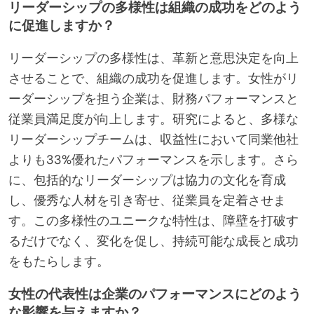
らに、女性リーダーは協力と包括性を優先し、従業
員の士気と定着を高めるポジティブな職場環境を作
り出します。このリーダーシップのダイナミクスの
変化は、変化を促すだけでなく、障壁を打破し、未
来の世代の女性のリーダーシップへの道を開きま
す。
リーダーシップの多様性は組織の成功をどのよう
に促進しますか？
リーダーシップの多様性は、革新と意思決定を向上
させることで、組織の成功を促進します。女性がリ
ーダーシップを担う企業は、財務パフォーマンスと
従業員満足度が向上します。研究によると、多様な
リーダーシップチームは、収益性において同業他社
よりも33%優れたパフォーマンスを示します。さら