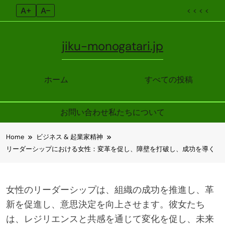
A+
A–
< < < <
jiku-monogatari.jp
ホーム
すべての投稿
お問い合わせ
私たちについて
Skip
Home
ビジネス & 起業家精神
to
リーダーシップにおける女性：変革を促し、障壁を打破し、成功を導く
content
女性のリーダーシップは、組織の成功を推進し、革
新を促進し、意思決定を向上させます。彼女たち
は、レジリエンスと共感を通じて変化を促し、未来