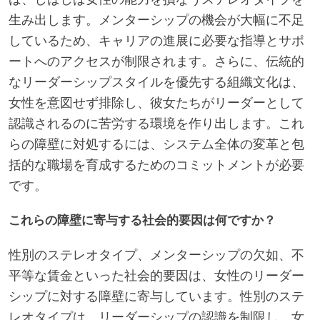
生み出します。メンターシップの機会が大幅に不足
しているため、キャリアの進展に必要な指導とサポ
ートへのアクセスが制限されます。さらに、伝統的
なリーダーシップスタイルを優先する組織文化は、
女性を意図せず排除し、彼女たちがリーダーとして
認識されるのに苦労する環境を作り出します。これ
らの障壁に対処するには、システム全体の変革と包
括的な職場を育成するためのコミットメントが必要
です。
これらの障壁に寄与する社会的要因は何ですか？
性別のステレオタイプ、メンターシップの欠如、不
平等な賃金といった社会的要因は、女性のリーダー
シップに対する障壁に寄与しています。性別のステ
レオタイプは、リーダーシップの認識を制限し、女