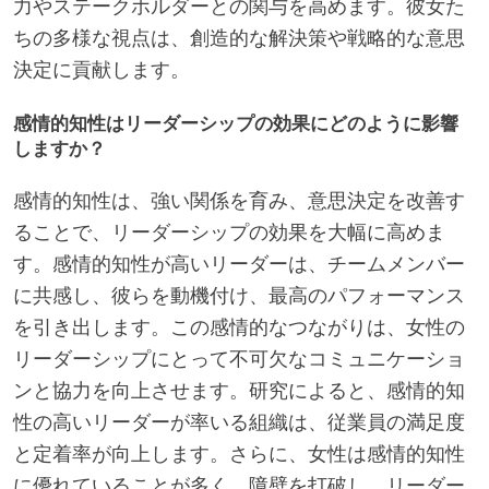
力やステークホルダーとの関与を高めます。彼女た
ちの多様な視点は、創造的な解決策や戦略的な意思
決定に貢献します。
感情的知性はリーダーシップの効果にどのように影響
しますか？
感情的知性は、強い関係を育み、意思決定を改善す
ることで、リーダーシップの効果を大幅に高めま
す。感情的知性が高いリーダーは、チームメンバー
に共感し、彼らを動機付け、最高のパフォーマンス
を引き出します。この感情的なつながりは、女性の
リーダーシップにとって不可欠なコミュニケーショ
ンと協力を向上させます。研究によると、感情的知
性の高いリーダーが率いる組織は、従業員の満足度
と定着率が向上します。さらに、女性は感情的知性
に優れていることが多く、障壁を打破し、リーダー