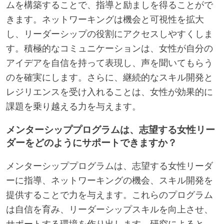
するために採用できる戦略は何で
すか？
女性は、メンターシップ、ネットワーキング、積極
的なコミュニケーションなど、リーダーシップの障
壁を克服するためにさまざまな戦略を採用できま
す。メンターシップを通じて強力なサポートシステ
ムを構築することで、指導と励ましを得ることがで
きます。ネットワーキングは機会と可視性を拡大
し、リーダーシップの役割にアクセスしやすくしま
す。積極的なコミュニケーションは、女性が自分の
アイデアを自信を持って表現し、声を聞いてもらう
のを確実にします。さらに、継続的なスキル開発と
レジリエンスを受け入れることは、女性が効果的に
課題を乗り越える力を与えます。