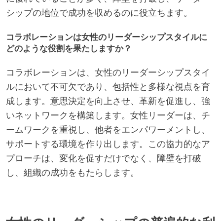
シップの地位で成功を収めるのに役立ちます。
コラボレーションは女性のリーダーシップスタイルに
どのような役割を果たしますか？
コラボレーションは、女性のリーダーシップスタイ
ルにおいて不可欠であり、包括性と多様な視点を育
成します。意思決定を向上させ、革新を促進し、強
いネットワークを構築します。女性リーダーは、チ
ームワークを重視し、他者をエンパワーメントし、
サポートする環境を作り出します。この協力的なア
プローチは、変化を促すだけでなく、障壁を打破
し、組織の成功をもたらします。