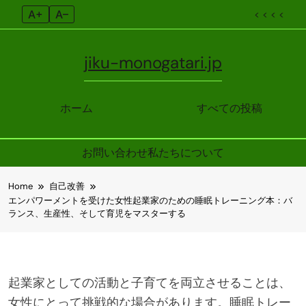
A+
A–
< < < <
jiku-monogatari.jp
ホーム
すべての投稿
お問い合わせ
私たちについて
Skip
Home
自己改善
to
エンパワーメントを受けた女性起業家のための睡眠トレーニング本：バ
content
ランス、生産性、そして育児をマスターする
起業家としての活動と子育てを両立させることは、
女性にとって挑戦的な場合があります。睡眠トレー