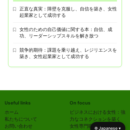
正直な真実：障壁を克服し、自信を築き、女性
起業家として成功する
女性のための自己価値に関する本：自信、成
功、リーダーシップスキルを解き放つ
競争的期待：課題を乗り越え、レジリエンスを
築き、女性起業家として成功する
Useful links
On focus
ホーム
ビジネスにおける女性：強
私たちについて
力なコネクションを築く
お問い合わせ
女性専門職のためのオンラ
🌐 Japanese ▾