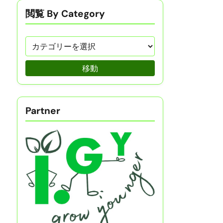
閲覧 By Category
移動
Partner