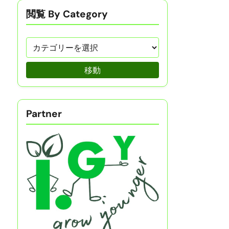
閲覧 By Category
移動
Partner