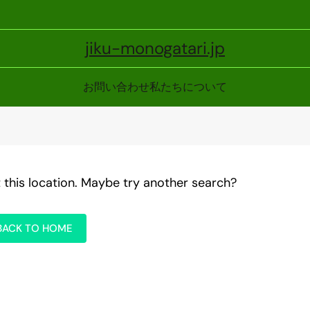
jiku-monogatari.jp
お問い合わせ
私たちについて
t this location. Maybe try another search?
BACK TO HOME